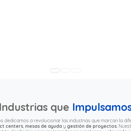
Industrias que
Impulsamo
s dedicamos a revolucionar las industrias que marcan la dife
ct centers
,
mesas de ayuda
y
gestión de proyectos
. Nues