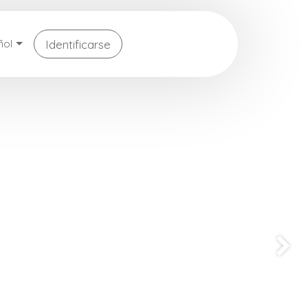
Identificarse
ñol
Followi