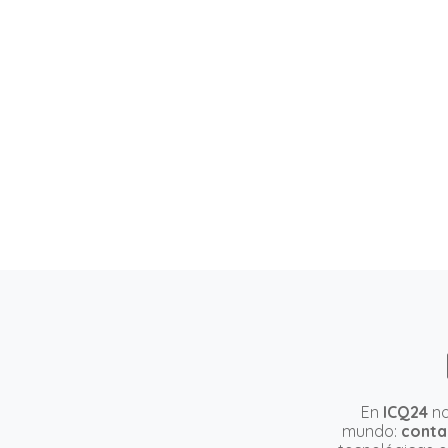
En
ICQ24
no
mundo:
conta