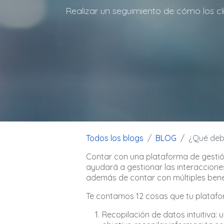
Realizar un seguimiento de cómo los cl
Todos los blogs
BLOG
¿Qué debe
Contar con una plataforma de gestión 
ayudará a gestionar las interacciones
además de contar con múltiples benef
Te contamos 12 cosas que tu platafo
Recopilación de datos intuitiva: 