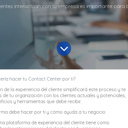
ientes interactúan con tu empresa es importante para br
ría hacer tu Contact Center por ti?
de la experiencia del cliente simplificará este proceso y te
 de tu organización con los clientes actuales y potenciales,
icios y herramientas que debe recibir.
rma debe hacer por ti y cómo ayuda a tu negocio:
una plataforma de experiencia del cliente tiene como