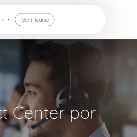
Identificarse
ñol
t Center por